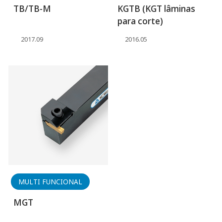
TB/TB-M
KGTB (KGT lâminas
para corte)
2017.09
2016.05
MULTI FUNCIONAL
MGT