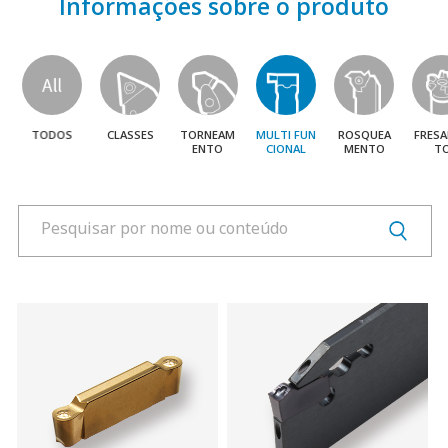
Informações sobre o produto
Produtos
Nossos Produtos
Informações sobre
o produto Produtos
Download
Video clipe
Publicações
TODOS
CLASSES
TORNEAM
MULTI FUN
ROSQUEA
FRES
ENTO
CIONAL
MENTO
T