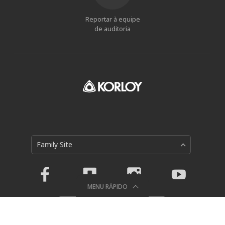
Reportar à equipe
de auditoria
Family Site
MENU RÁPIDO
Política de Privacidade
Holystar B/D, 326, Seocho-daero, Seocho-gu, Seoul, 06633,