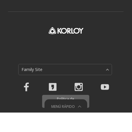
Family Site
Política de
Privacidad
MENÚ RÁPIDO
Holystar B/D, 326, Seocho-daero, Seocho-gu, Seoul, 06633,
Republic of Korea
© 2018 KORLOY All RIGHTS RESERVED.