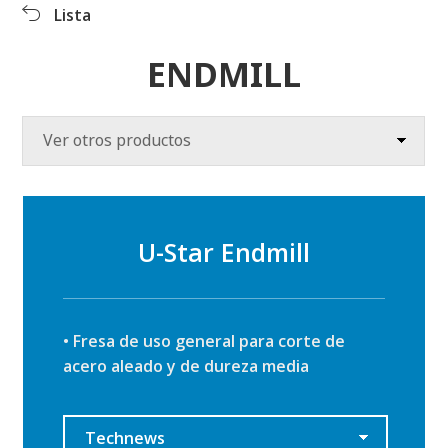
Productos
Lista
Productos
Info productos
Descargas
ENDMILL
Video clips
Centro RR.PP
Ver otros productos
U-Star Endmill
• Fresa de uso general para corte de
acero aleado y de dureza media
Technews