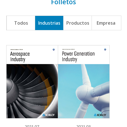
Folletos
Productos
Folletos
Descargas
Technews
Todos
Industrias
Productos
Empresa
Centro RR.PP
Póster
e-Book
PDF
2021.07
2021.03