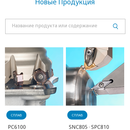
Новые Продукция
инструментах
Продукция
Информация
о продукте
Скачать
Видео
центр
СПЛАВ
СПЛАВ
PC6100
SNC805 · SPC810