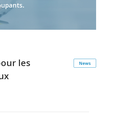
oupants.
our les
News
ux