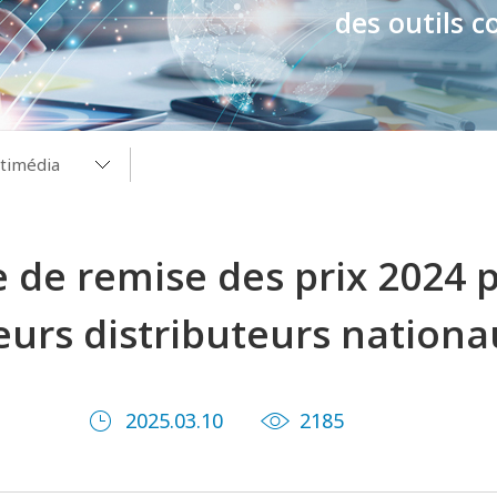
des outils c
timédia
timédia
de remise des prix 2024 p
s
les
eurs distributeurs nationa
RLOY
2025.03.10
2185