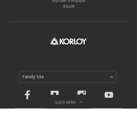
Signaler à l’équipe
d’audit
Family Site
QUICK MENU
Politique de protection des données personnelles
Holystar B/D, 326, Seocho-daero, Seocho-gu, Seoul, 06633,
Republic of Korea