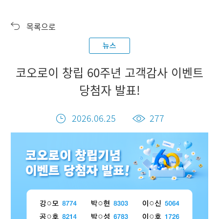
제품정보
전시회
목록으로
다운로드
심볼 라이브러리
홍보센터
뉴스
코오로이 역사관
인재채용
코오로이 창립 60주년 고객감사 이벤트
고객지원
당첨자 발표!
2026.06.25
277