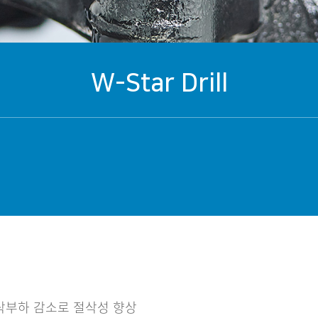
W-Star Drill
절삭부하 감소로 절삭성 향상